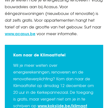
Wil je weten hoe je energiezuinig renoveert? Vraag
bouwadvies aan bij Acasus. Voor
ééngezinswoningen (nieuwbouw of renovatie) is
dat zelfs gratis. Voor appartementen hangt het
tarief af van de grootte van het gebouw. Surf naar
www.acasus.be
voor meer informatie.
Kom naar de Klimaattafel
Wil je meer weten over
energierekeningen, renoveren en de
renovatieverplichting? Kom dan naar de
Klimaattafel op dinsdag 12 december om
20 uur in de Kerkepannezaal. De toegang
is gratis, maar vergeet niet om je in te
schrijven op
www.koksijde.be/klimaat