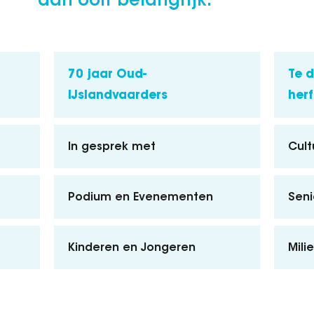
dan ooit belangrijk.
70 jaar Oud-
Te d
IJslandvaarders
herf
In gesprek met
Cult
Podium en Evenementen
Seni
Kinderen en Jongeren
Mili