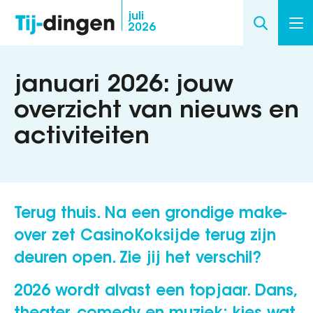
Overslaan
juli
2026
en
naar
de
januari 2026: jouw
inhoud
overzicht van nieuws en
gaan
activiteiten
Terug thuis. Na een grondige make-
over zet CasinoKoksijde terug zijn
deuren open. Zie jij het verschil?
2026 wordt alvast een topjaar. Dans,