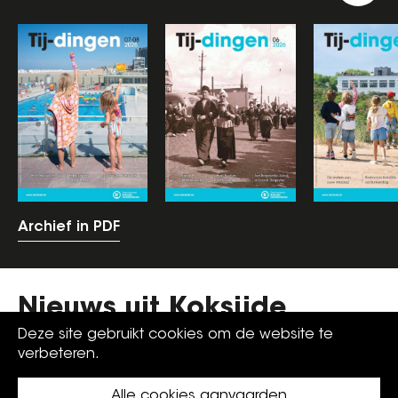
Archief in PDF
Nieuws uit Koksijde
Deze site gebruikt cookies om de website te
Overzicht op koksijde.be
verbeteren.
Alle cookies aanvaarden