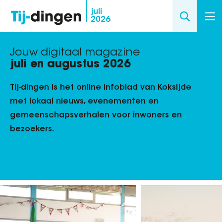
Overslaan
juli
2026
en
naar
de
Jouw digitaal magazine
inhoud
juli en augustus 2026
gaan
Tij-dingen is het online infoblad van Koksijde
met lokaal nieuws, evenementen en
gemeenschapsverhalen voor inwoners en
bezoekers.
Wil je niks missen? Lees verder op Tij-dingen.be