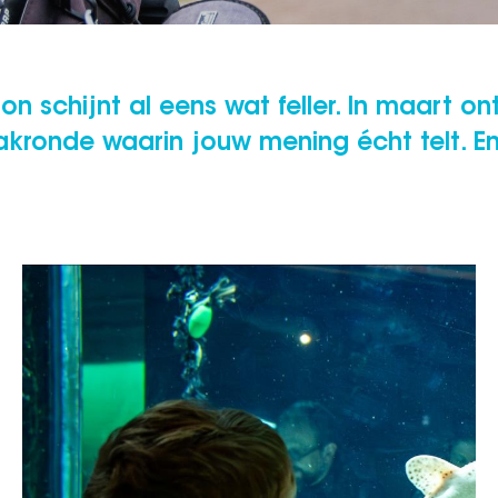
n schijnt al eens wat feller. In maart o
akronde waarin jouw mening écht telt. E