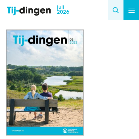
Overslaan
juli
2026
en
naar
de
inhoud
gaan