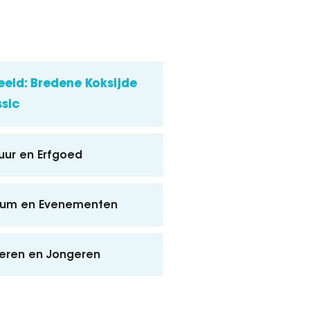
eeld: Bredene Koksijde
ssic
uur en Erfgoed
ium en Evenementen
eren en Jongeren