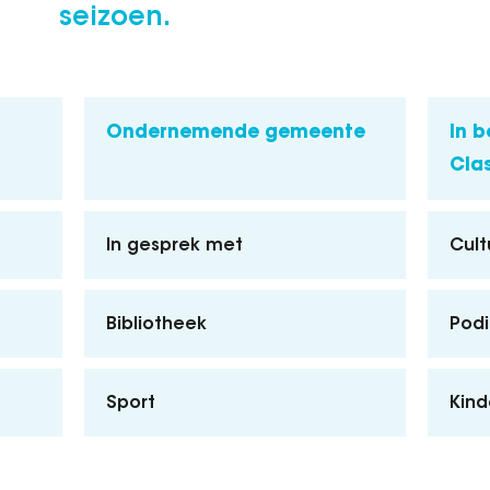
seizoen.
Ondernemende gemeente
In b
Cla
In gesprek met
Cult
Bibliotheek
Pod
Sport
Kind