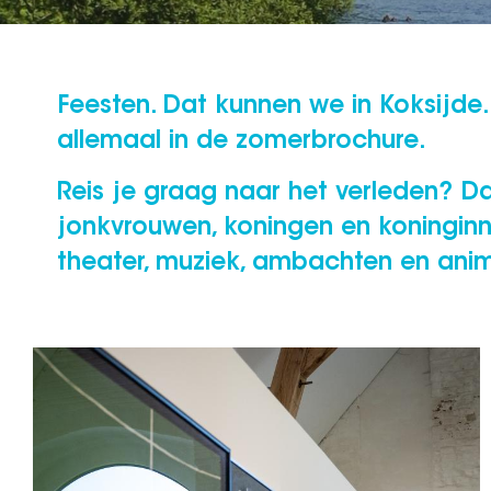
Feesten. Dat kunnen we in Koksijde. G
allemaal in de zomerbrochure.
Reis je graag naar het verleden? Da
jonkvrouwen, koningen en koninginne
theater, muziek, ambachten en anim