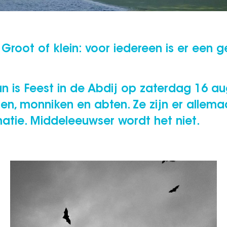
root of klein: voor iedereen is er een ges
n is Feest in de Abdij op zaterdag 16 au
n, monniken en abten. Ze zijn er allema
atie. Middeleeuwser wordt het niet.