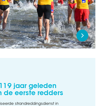
: 119 jaar geleden
n de eerste redders
seerde strandreddingsdienst in