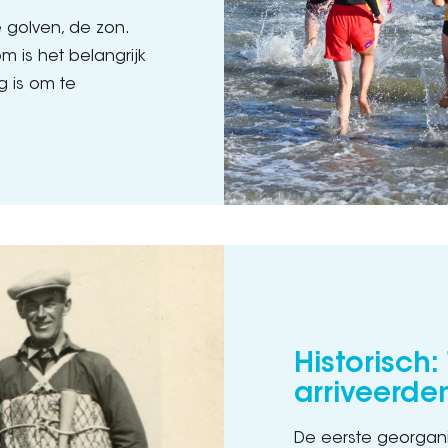
 golven, de zon.
 is het belangrijk
g is om te
Historisch
arriveerde
De eerste georgani