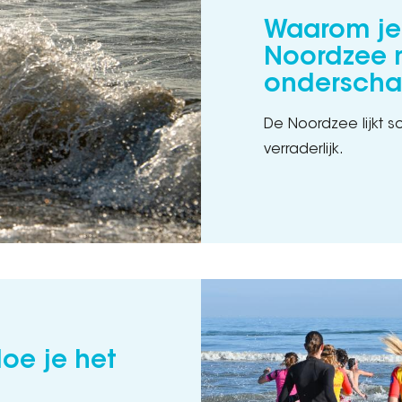
Waarom je 
Noordzee 
onderscha
De Noordzee lijkt 
verraderlijk.
oe je het