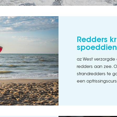
Redders kri
spoeddien
az West verzorgde
redders aan zee. O
strandredders te ga
een opfrissingscurs