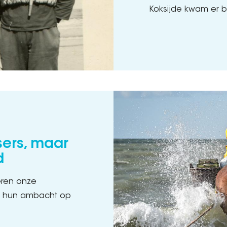
Koksijde kwam er 
sers, maar
d
ren onze
ks hun ambacht op