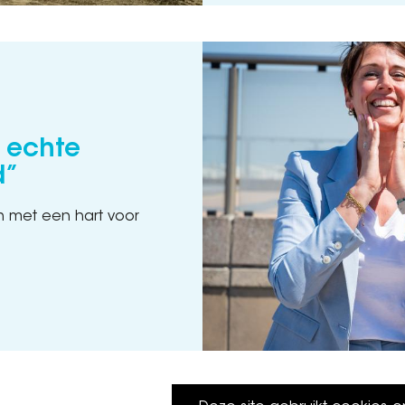
e echte
d”
n met een hart voor