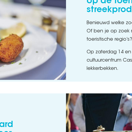
op de toer
streekpro
Benieuwd welke zoe
Of ben je op zoek 
toeristische regio’s
Op zaterdag 14 en
cultuurcentrum Cas
lekkerbekken.
aard