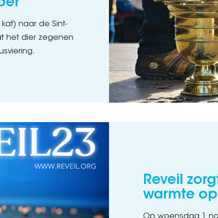
ber
kat) naar de Sint-
at het dier zegenen
usviering.
Reveil zorg
warmte op 
Op woensdag 1 nov