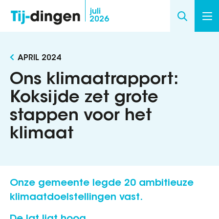
Overslaan
juli
2026
en
naar
de
APRIL 2024
inhoud
gaan
Ons klimaatrapport:
Koksijde zet grote
stappen voor het
klimaat
Onze gemeente legde 20 ambitieuze
klimaatdoelstellingen vast.