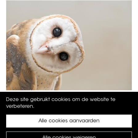
Bescherm onze kerkuil en krijg een premie
Deze site gebruikt cookies om de website te
verbeteren.
Alle cookies aanvaarden