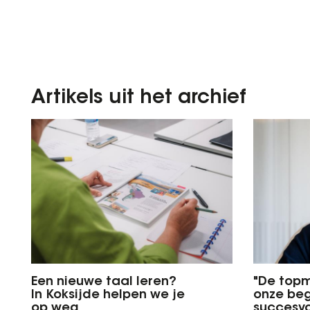
Artikels uit het archief
Een nieuwe taal leren?
"De top
In Koksijde helpen we je
onze beg
op weg
succesvol