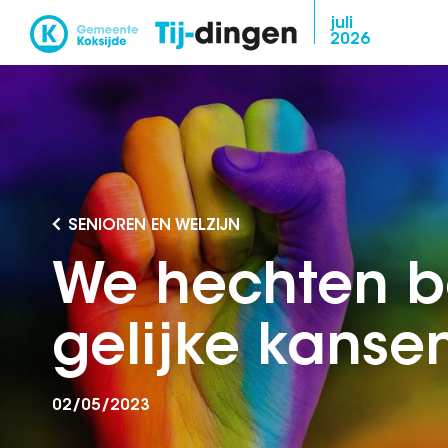
Overslaan
juli
2026
en
naar
de
inhoud
gaan
SENIOREN EN WELZIJN
We hechten b
gelijke kanse
02/05/2023