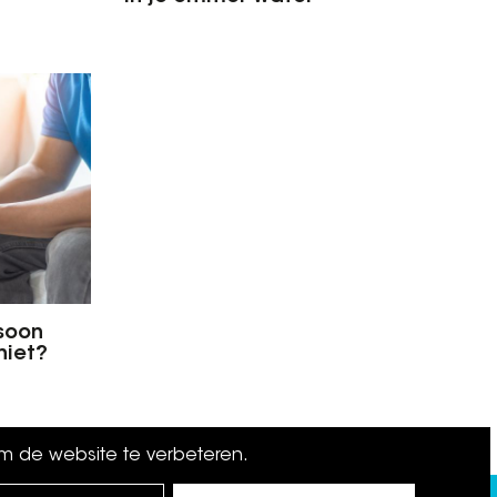
soon
niet?
om de website te verbeteren.