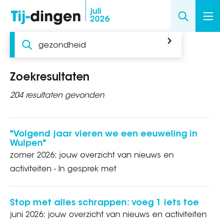
Overslaan
juli
2026
en
naar
Zoeken
de
inhoud
gaan
Zoekresultaten
204 resultaten gevonden
"Volgend jaar vieren we een eeuweling in
Wulpen"
zomer 2026: jouw overzicht van nieuws en
activiteiten - In gesprek met
Stop met alles schrappen: voeg 1 iets toe
juni 2026: jouw overzicht van nieuws en activiteiten