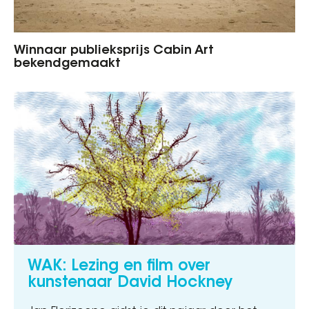
Winnaar publieksprijs Cabin Art
bekendgemaakt
WAK: Lezing en film over
kunstenaar David Hockney