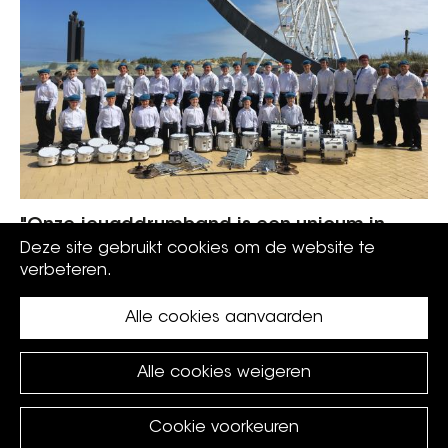
"Onze jeugddrumband is een unicum in
Vlaanderen!"
Deze site gebruikt cookies om de website te
verbeteren.
Alle cookies aanvaarden
Alle cookies weigeren
Cookie voorkeuren
©
Koksijde
2026.
privacy policy