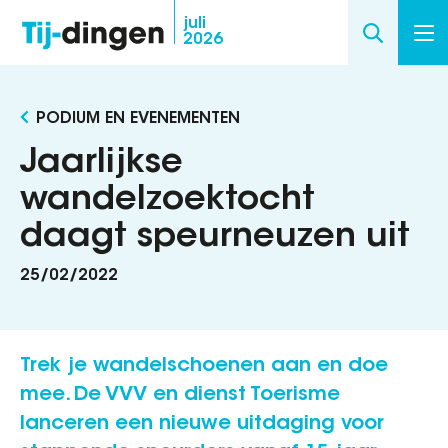
Overslaan
juli
2026
en
naar
de
PODIUM EN EVENEMENTEN
inhoud
gaan
Jaarlijkse
wandelzoektocht
daagt speurneuzen uit
25/02/2022
Trek je wandelschoenen aan en doe
mee. De VVV en dienst Toerisme
lanceren een nieuwe uitdaging voor