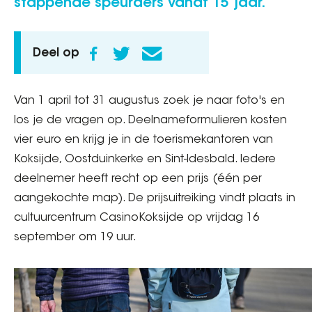
stappende speurders vanaf 15 jaar.
Deel op
Van 1 april tot 31 augustus zoek je naar foto's en
los je de vragen op. Deelnameformulieren kosten
vier euro en krijg je in de toerismekantoren van
Koksijde, Oostduinkerke en Sint-Idesbald. Iedere
deelnemer heeft recht op een prijs (één per
aangekochte map). De prijsuitreiking vindt plaats in
cultuurcentrum CasinoKoksijde op vrijdag 16
september om 19 uur.