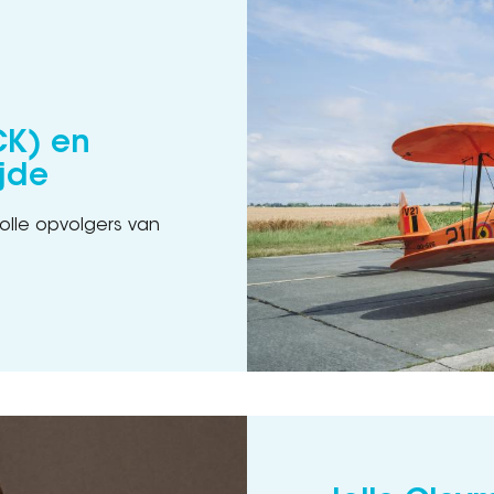
K) en
jde
olle opvolgers van