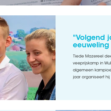
"Volgend j
eeuweling 
Tiede Mazereel dee
veeprijskamp in Wulp
algemeen kampioen
jaar organiseert hij