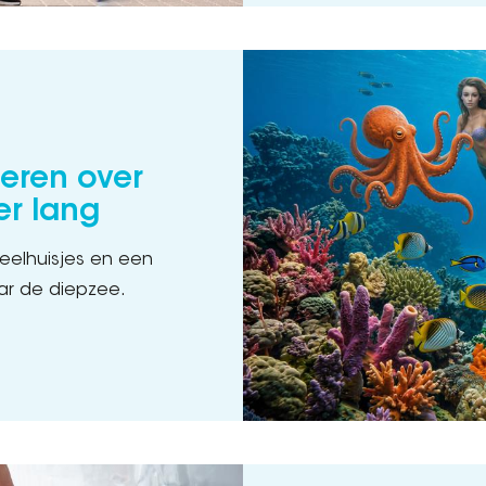
deren over
er lang
peelhuisjes en een
aar de diepzee.