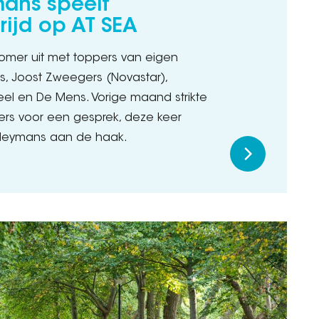
mans speelt
rijd op AT SEA
omer uit met toppers van eigen
s, Joost Zweegers (Novastar),
el en De Mens. Vorige maand strikte
ters voor een gesprek, deze keer
Cleymans aan de haak.