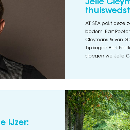
Jelle Cley
thuiswedst
AT SEA pakt deze z
bodem: Bart Peeter
Cleymans & Van Ge
Tij-dingen Bart Pee
sloegen we Jelle 
 IJzer: