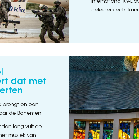
International K9-D
geleiders echt kun
l
rt dat met
certen
ss brengt en een
naar de Bohemen.
den lang vult de
 met muziek van