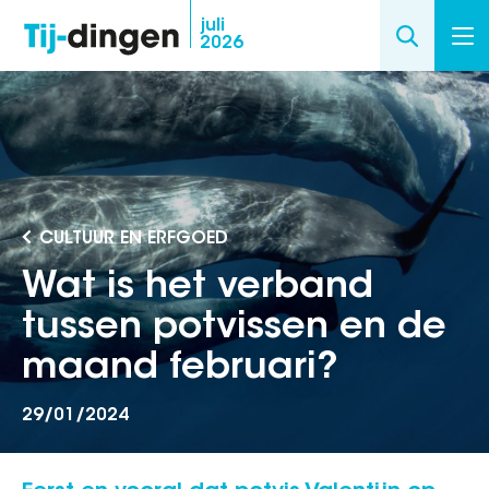
Overslaan
juli
2026
en
naar
de
inhoud
gaan
CULTUUR EN ERFGOED
Wat is het verband
tussen potvissen en de
maand februari?
29/01/2024