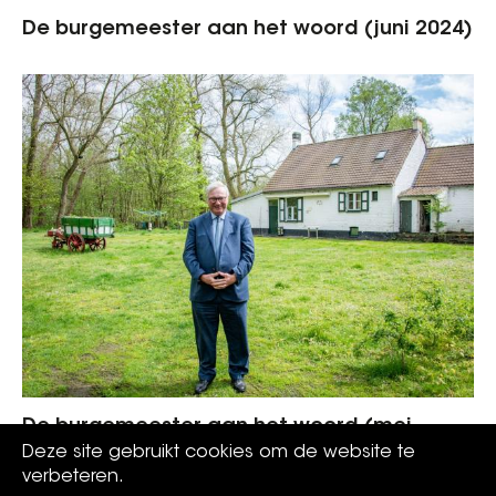
De burgemeester aan het woord (juni 2024)
De burgemeester aan het woord (mei
2024)
Deze site gebruikt cookies om de website te
verbeteren.