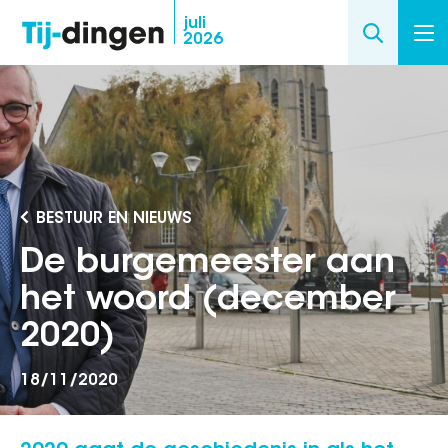
Overslaan
juli
2026
en
naar
de
inhoud
gaan
BESTUUR EN NIEUWS
De burgemeester aan
het woord (december
2020)
18/11/2020