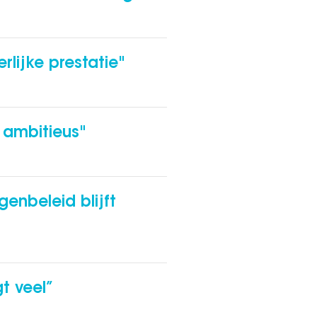
lijke prestatie"
d ambitieus"
enbeleid blijft
t veel”