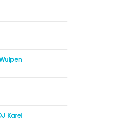
 Wulpen
s
s
J Karel