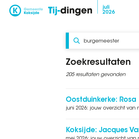
Overslaan
juli
2026
en
naar
de
Zoeken
inhoud
gaan
Zoekresultaten
205 resultaten gevonden
Oostduinkerke: Rosa
juni 2026: jouw overzicht van
Koksijde: Jacques V
mei 2026: jouw overzicht van 