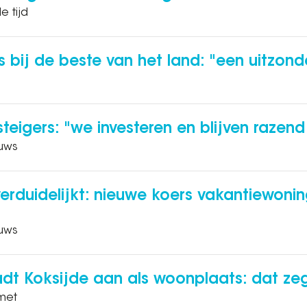
e tijd
ij de beste van het land: "een uitzonder
teigers: "we investeren en blijven razen
euws
rduidelijkt: nieuwe koers vakantiewoning
euws
adt Koksijde aan als woonplaats: dat zeg
met