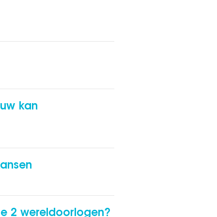
euw kan
kansen
e 2 wereldoorlogen?