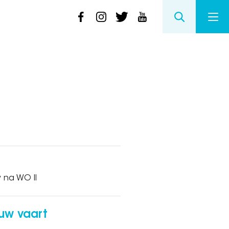
 na WO II
uw vaart