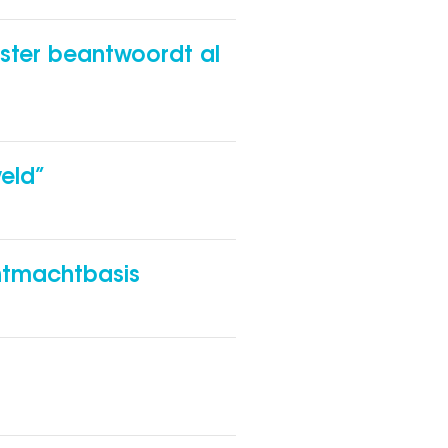
ster beantwoordt al
veld”
chtmachtbasis