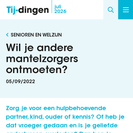
Overslaan
juli
2026
en
naar
de
SENIOREN EN WELZIJN
inhoud
gaan
Wil je andere
mantelzorgers
ontmoeten?
05/09/2022
Zorg je voor een hulpbehoevende
partner, kind, ouder of kennis? Of heb je
dat vroeger gedaan en is je geliefde