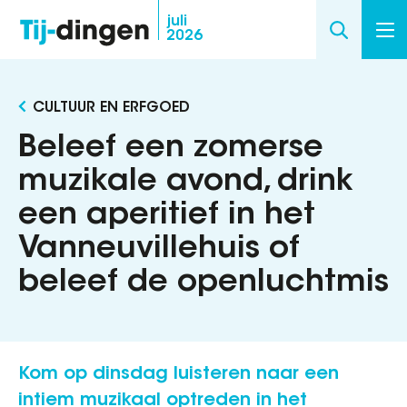
Overslaan
juli
2026
en
naar
de
CULTUUR EN ERFGOED
inhoud
gaan
Beleef een zomerse
muzikale avond, drink
een aperitief in het
Vanneuvillehuis of
beleef de openluchtmis
Kom op dinsdag luisteren naar een
intiem muzikaal optreden in het