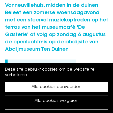
Vanneuvillehuis, midden in de duinen.
Beleef een zomerse woensdagavond
met een sfeervol muziekoptreden op het
terras van het museumcafé 'De
Gasterie' of volg op zondag 6 augustus
de openluchtmis op de abdijsite van
Abdijmuseum Ten Duinen
Deel op
Deze site gebruikt cookies om de website te
verbeteren.
Alle cookies aanvaarden
Alle cookies weigeren