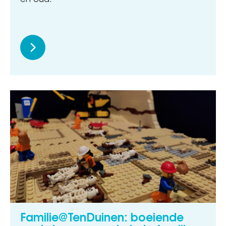
én oud.
Familie@TenDuinen: boeiende