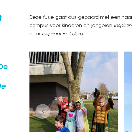
t
Deze fusie gaat dus gepaard met een naam
campus voor kinderen en jongeren
Inspira
naar
Inspirant in ’t dorp
.
 De
De