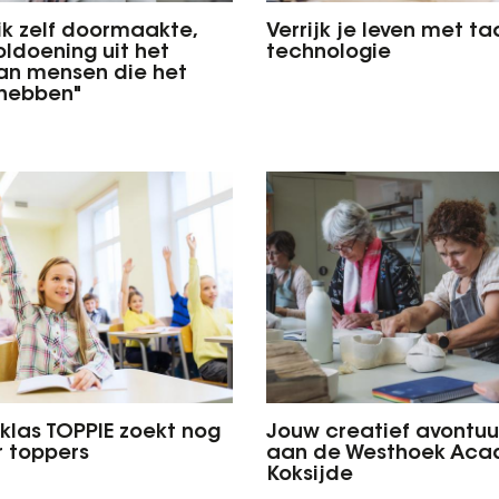
ik zelf doormaakte,
Verrijk je leven met ta
oldoening uit het
technologie
an mensen die het
 hebben"
klas TOPPIE zoekt nog
Jouw creatief avontuur
 toppers
aan de Westhoek Aca
Koksijde