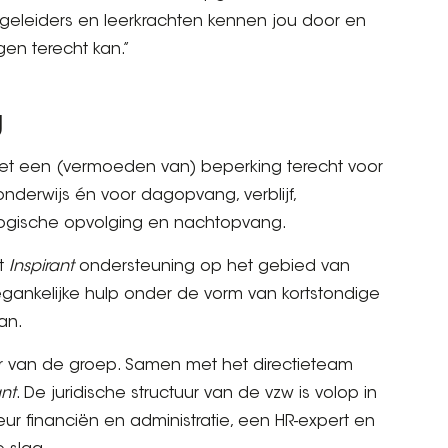
geleiders en leerkrachten kennen jou door en
gen terecht kan.”
g
t een (vermoeden van) beperking terecht voor
nderwijs én voor dagopvang, verblijf,
ogische opvolging en nachtopvang.
dt
Inspirant
ondersteuning op het gebied van
oegankelijke hulp onder de vorm van kortstondige
an.
ur van de groep. Samen met het directieteam
ant
. De juridische structuur van de vzw is volop in
eur financiën en administratie, een HR-expert en