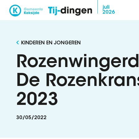
Overslaan
juli
2026
en
naar
de
inhoud
KINDEREN EN JONGEREN
gaan
Rozenwingerd,
De Rozenkrans
2023
30/05/2022