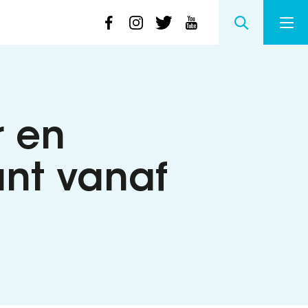
r en
ant vanaf