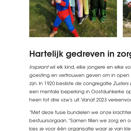
Hartelijk gedreven in zo
Inspirant
wil elk kind, elke jongere en elk
goesting en vertrouwen geven om in open e
zijn. In 1920 besliste de congregatie
Zusters
een mentale beperking in Oostduinkerke op t
heen tot drie vzw’s uit. Vanaf 2023 vereenvo
“Met deze fusie bundelen we onze krachten”
bestuursorgaan. “Samen tillen we zorg en o
kies je voor één organisatie waar je van k