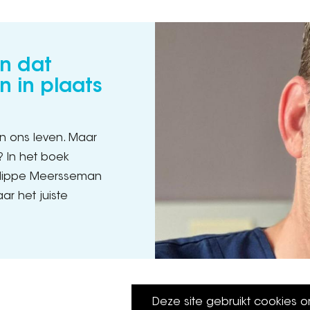
n dat
n in plaats
n ons leven. Maar
? In het boek
ilippe Meersseman
r het juiste
Deze site gebruikt cookies 