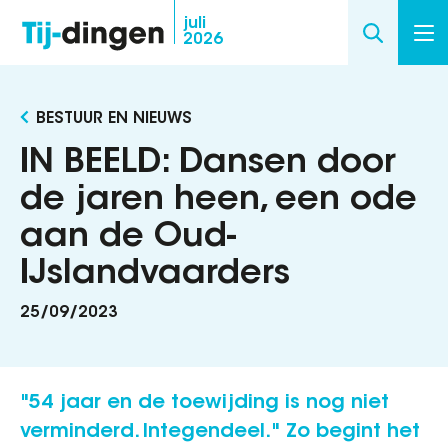
Overslaan
juli
2026
en
naar
de
BESTUUR EN NIEUWS
inhoud
gaan
IN BEELD: Dansen door
de jaren heen, een ode
aan de Oud-
IJslandvaarders
25/09/2023
"54 jaar en de toewijding is nog niet
verminderd. Integendeel." Zo begint het