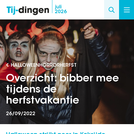
Overslaan
juli
2026
en
naar
de
inhoud
gaan
HALLOWEENHORRORHERFST
Overzicht: bibber mee
tijdens de
herfstvakantie
26/09/2022