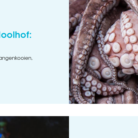
doolhof:
langenkooien,