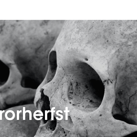
orherfst