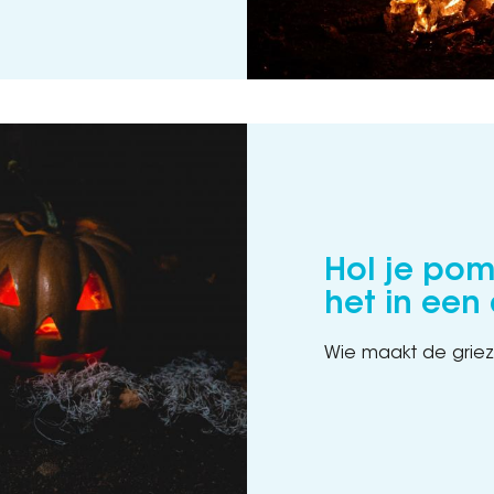
Hol je pom
het in een
Wie maakt de grie