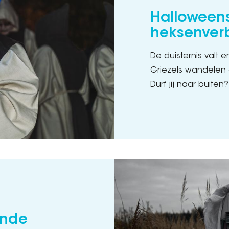
Halloween
heksenver
De duisternis valt 
Griezels wandelen 
Durf jij naar buiten?
ende