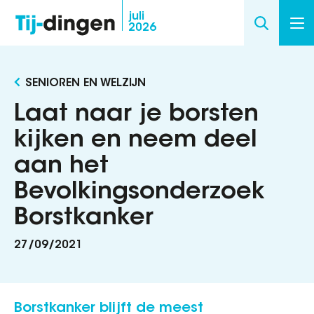
Overslaan
juli
2026
en
naar
de
SENIOREN EN WELZIJN
inhoud
gaan
Laat naar je borsten
kijken en neem deel
aan het
Bevolkingsonderzoek
Borstkanker
27/09/2021
Borstkanker blijft de meest