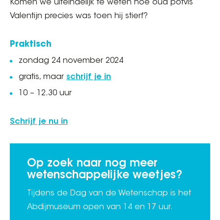
Komen we uiteindelijk te weten hoe oud potvis
Valentijn precies was toen hij stierf?
Praktisch
zondag 24 november 2024
gratis, maar
schrijf je in
10 – 12.30 uur
Schrijf je nu in
Op zoek naar nog meer
wetenschappelijke weetjes?
Tijdens de Dag van de Wetenschap is het
Abdijmuseum open van 14 en 17 uur.