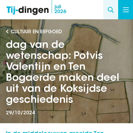
Overslaan
juli
2026
en
naar
de
CULTUUR EN ERFGOED
inhoud
dag van de
gaan
wetenschap: Potvis
Valentijn en Ten
Bogaerde maken deel
uit van de Koksijdse
geschiedenis
29/10/2024