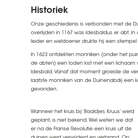
Historiek
Onze geschiedenis is verbonden met de Dui
overlijden in 1167 was Idesbaldus er abt. In 
leider en weldoener drukte hij een stempel
In 1623 ontdekten monniken (onder het puin
de abten) een loden kist met een lichaam 
Idesbald. Vanaf dat moment groeide de ver
laatste monniken van de Duinenabdij een ka
gevonden.
Wanneer het kruis bij ‘Baaldjes Kruus’ werd
geplant, is niet bekend. Wel weten we dat
er na de Franse Revolutie een kruis uit de
duinen werd verwijderd en verbrand. Op