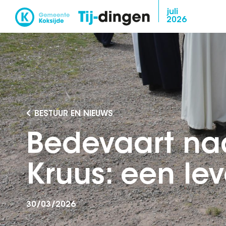
Overslaan
juli
2026
en
naar
de
inhoud
gaan
BESTUUR EN NIEUWS
Bedevaart na
Kruus: een lev
30/03/2026