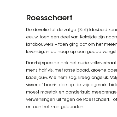
Roesschaert
De devotie tot de zalige (Sint) Idesbald k
eeuw, toen een deel van Koksijde zijn naam
landbouwers – toen ging dat om het merend
levendig, in de hoop op een goede vangst 
Daarbij speelde ook het oude volksverhaal v
mens half vis, met rosse baard, groene oge
kabeljauw. Wie hem zag, kreeg ongeluk. Vo
visser of boerin dan op de vrijdagmarkt bidd
moest maretak en donderkruid meebrengen,
verwensingen uit tegen de Roesschaert. To
en aan het kruis gebonden.