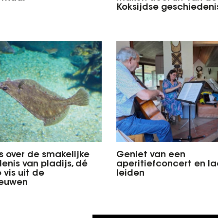
Koksijdse geschiedeni
es over de smakelijke
Geniet van een
enis van pladijs, dé
aperitiefconcert en la
 vis uit de
leiden
euwen