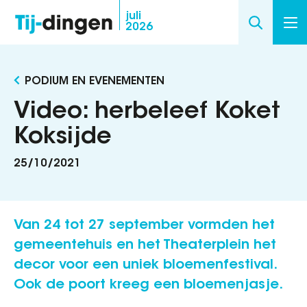
Overslaan
juli
2026
en
naar
de
PODIUM EN EVENEMENTEN
inhoud
gaan
Video: herbeleef Koket
Koksijde
25/10/2021
Van 24 tot 27 september vormden het
gemeentehuis en het Theaterplein het
decor voor een uniek bloemenfestival.
Ook de poort kreeg een bloemenjasje.