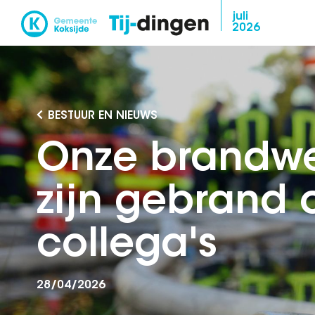
Overslaan
juli
2026
en
naar
de
inhoud
gaan
BESTUUR EN NIEUWS
Onze brandw
zijn gebrand
collega's
28/04/2026