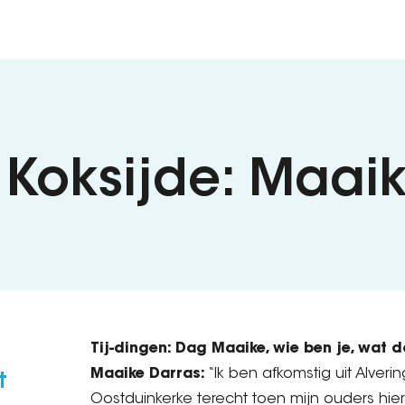
 Koksijde: Maai
Tij-dingen: Dag Maaike, wie ben je, wat 
Maaike Darras:
“Ik ben afkomstig uit Alver
t
Oostduinkerke terecht toen mijn ouders hie