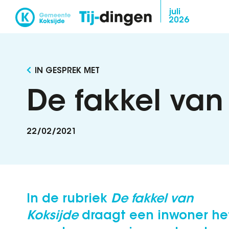
Overslaan
juli
2026
en
naar
de
inhoud
IN GESPREK MET
gaan
De fakkel van
22/02/2021
In de rubriek
De fakkel van
Koksijde
draagt een inwoner he