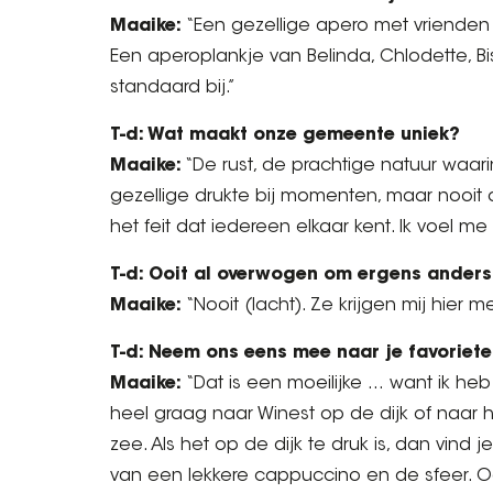
Maaike:
“Een gezellige apero met vrienden e
Een aperoplankje van Belinda, Chlodette, Bi
standaard bij.”
T-d: Wat maakt onze gemeente uniek?
Maaike:
“De rust, de prachtige natuur waa
gezellige drukte bij momenten, maar nooit o
het feit dat iedereen elkaar kent. Ik voel me h
T-d: Ooit al overwogen om ergens anders
Maaike:
“Nooit (lacht). Ze krijgen mij hier
T-d: Neem ons eens mee naar je favoriete
Maaike:
“Dat is een moeilijke … want ik heb e
heel graag naar Winest op de dijk of naar h
zee. Als het op de dijk te druk is, dan vind 
van een lekkere cappuccino en de sfeer. O