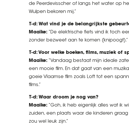
de Peerdevisscher of langs het water op het t
Wulpen bekoren mij.”
T-d: Wat vind je de belangrijkste gebeurte
Maaike:
“De elektrische fiets vind ik toch e
zonder bezweet aan te komen (knipoogt).”
T-d: Voor welke boeken, films, muziek of 
Maaike:
“Vandaag bestaat mijn ideale zate
een mooie film. En dat gaat van een muzikal
goeie Vlaamse film zoals Loft tot een spanne
films.”
T-d: Waar droom je nog van?
Maaike:
“Goh, ik heb eigenlijk alles wat ik 
zuiden, een plaats waar de kinderen graa
zou wel leuk zijn.”