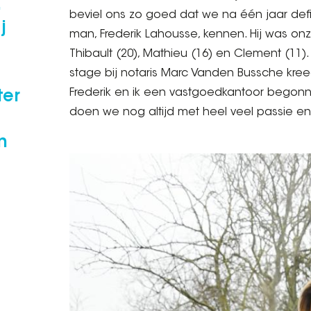
beviel ons zo goed dat we na één jaar defin
j
man, Frederik Lahousse, kennen. Hij was o
Thibault (20), Mathieu (16) en Clement (11).
stage bij notaris Marc Vanden Bussche kreeg 
Frederik en ik een vastgoedkantoor begonn
ter
doen we nog altijd met heel veel passie e
n