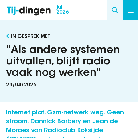
Overslaan
juli
2026
en
naar
de
IN GESPREK MET
inhoud
gaan
"Als andere systemen
uitvallen, blijft radio
vaak nog werken"
28/04/2026
Internet plat. Gsm-netwerk weg. Geen
stroom. Dannick Barbery en Jean de
Moraes van Radioclub Koksijde