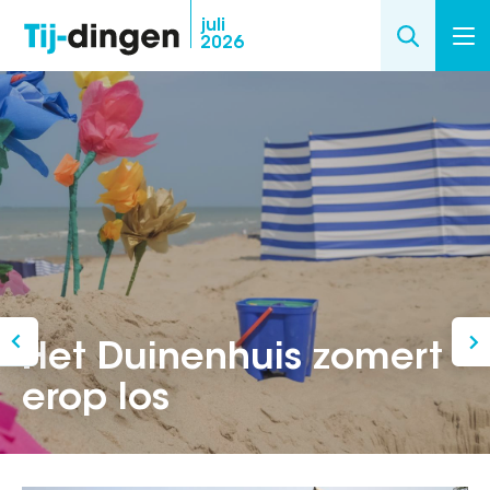
Overslaan
juli
2026
en
naar
de
inhoud
gaan
Het Duinenhuis zomert
erop los