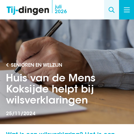
Overslaan
juli
2026
en
naar
de
inhoud
gaan
SENIOREN EN WELZIJN
Huis van de Mens
Koksijde helpt bij
wilsverklaringen
25/11/2024