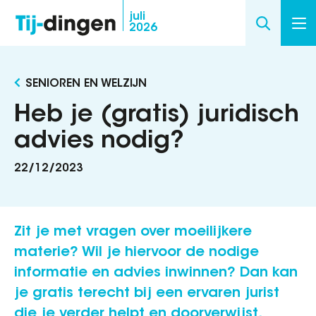
Overslaan
juli
2026
en
naar
de
SENIOREN EN WELZIJN
inhoud
gaan
Heb je (gratis) juridisch
advies nodig?
22/12/2023
Zit je met vragen over moeilijkere
materie? Wil je hiervoor de nodige
informatie en advies inwinnen? Dan kan
je gratis terecht bij een ervaren jurist
die je verder helpt en doorverwijst.