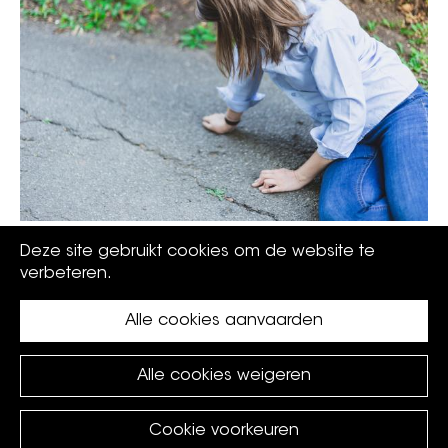
Do's en don'ts bij epilepsie
Deze site gebruikt cookies om de website te
verbeteren.
Alle cookies aanvaarden
Alle cookies weigeren
Cookie voorkeuren
©
Koksijde
2026.
privacy policy