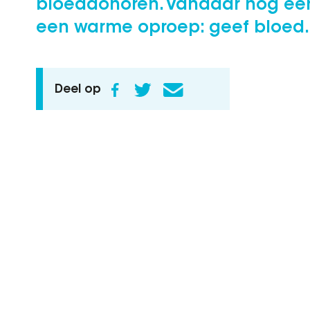
bloeddonoren. Vandaar nog ee
een warme oproep: geef bloed.
Deel op