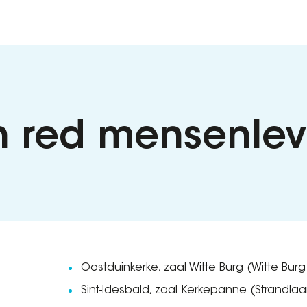
n red mensenle
Oostduinkerke, zaal Witte Burg (Witte Bu
Sint-Idesbald, zaal Kerkepanne (Strandla