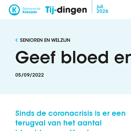
Overslaan
juli
2026
en
naar
de
inhoud
SENIOREN EN WELZIJN
gaan
Geef bloed e
05/09/2022
Sinds de coronacrisis is er een
terugval van het aantal