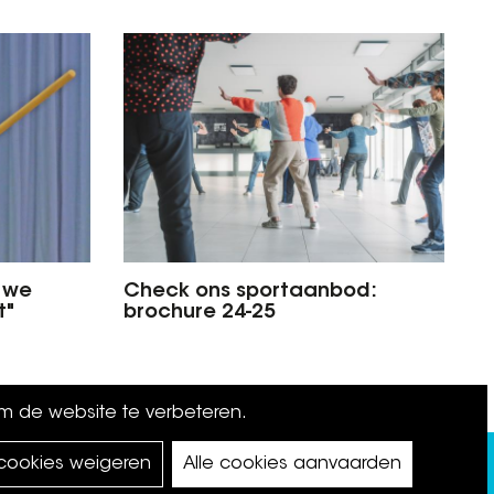
, we
Check ons sportaanbod:
t"
brochure 24-25
om de website te verbeteren.
 cookies weigeren
Alle cookies aanvaarden
©
Koksijde
2026.
privacy policy