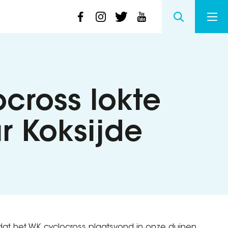
ocross lokte
r Koksijde
at het WK cyclocross plaatsvond in onze duinen.