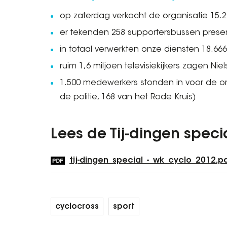
op zaterdag verkocht de organisatie 15.2
er tekenden 258 supportersbussen prese
in totaal verwerkten onze diensten 18.666
ruim 1,6 miljoen televisiekijkers zagen Niel
1.500 medewerkers stonden in voor de orga
de politie, 168 van het Rode Kruis)
Lees de Tij-dingen speci
tij-dingen_special_-_wk_cyclo_2012.p
cyclocross
sport