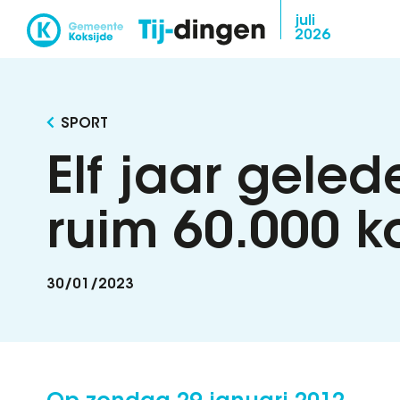
Overslaan
juli
2026
en
naar
de
inhoud
SPORT
gaan
Elf jaar gele
ruim 60.000 k
30/01/2023