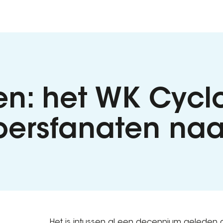
den: het WK Cycl
oersfanaten naa
Het is intussen al een decennium geleden d