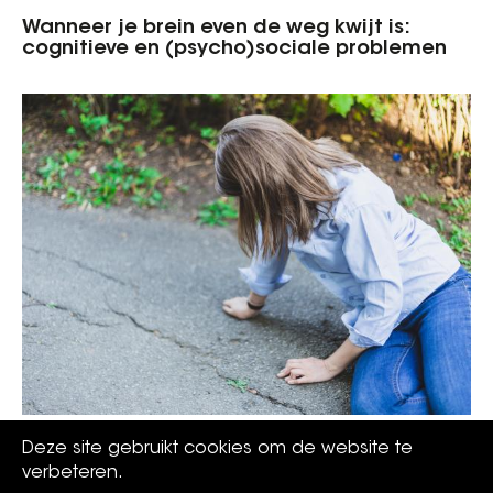
Wanneer je brein even de weg kwijt is:
cognitieve en (psycho)sociale problemen
Do's en don'ts bij epilepsie
Deze site gebruikt cookies om de website te
verbeteren.