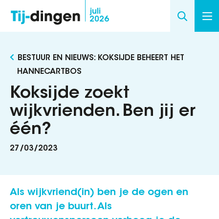
Overslaan
juli
2026
en
naar
de
BESTUUR EN NIEUWS: KOKSIJDE BEHEERT HET
inhoud
HANNECARTBOS
gaan
Koksijde zoekt
wijkvrienden. Ben jij er
één?
27/03/2023
Als wijkvriend(in) ben je de ogen en
oren van je buurt. Als