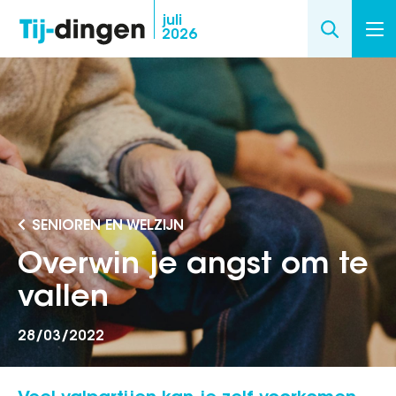
Overslaan
juli
2026
en
naar
de
inhoud
gaan
SENIOREN EN WELZIJN
Overwin je angst om te
vallen
28/03/2022