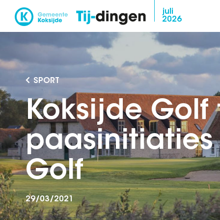
Overslaan
juli
2026
en
naar
de
inhoud
gaan
SPORT
Koksijde Golf t
paasinitiaties
Golf
29/03/2021