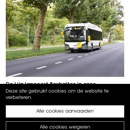
De Lijn lanceert flexhaltes in onze
gemeente vanaf 6 januari
Deze site gebruikt cookies om de website te
verbeteren.
Alle cookies aanvaarden
Alle cookies weigeren