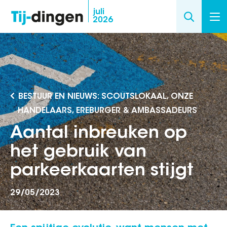
Overslaan
juli
2026
en
naar
de
inhoud
gaan
BESTUUR EN NIEUWS: SCOUTSLOKAAL, ONZE
HANDELAARS, EREBURGER & AMBASSADEURS
Aantal inbreuken op
het gebruik van
parkeerkaarten stijgt
29/05/2023