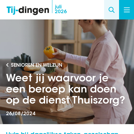
Overslaan
juli
2026
en
naar
de
inhoud
gaan
SENIOREN EN WELZIJN
Weet jij waarvoor je
een beroep kan doen
op de dienst Thuiszorg?
26/08/2024