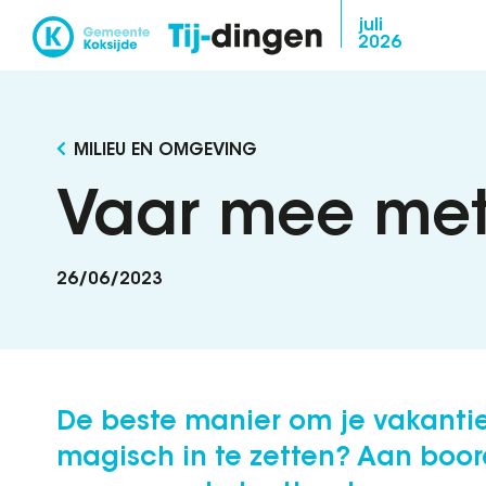
Overslaan
juli
2026
en
naar
de
inhoud
MILIEU EN OMGEVING
gaan
Vaar mee met
26/06/2023
De beste manier om je vakanti
magisch in te zetten? Aan boor