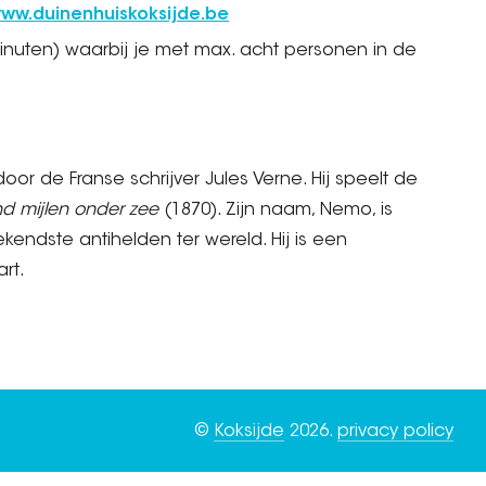
ww.duinenhuiskoksijde.be
minuten) waarbij je met max. acht personen in de
r de Franse schrijver Jules Verne. Hij speelt de
nd mijlen onder zee
(1870). Zijn naam, Nemo, is
endste antihelden ter wereld. Hij is een
rt.
©
Koksijde
2026.
privacy policy