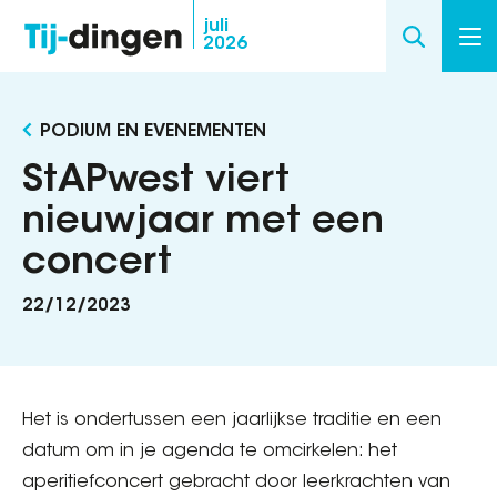
Overslaan
juli
2026
en
naar
de
PODIUM EN EVENEMENTEN
inhoud
gaan
StAPwest viert
nieuwjaar met een
concert
22/12/2023
Het is ondertussen een jaarlijkse traditie en een
datum om in je agenda te omcirkelen: het
aperitiefconcert gebracht door leerkrachten van