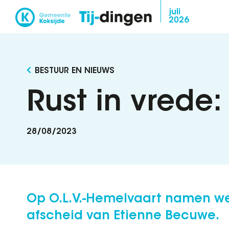
Overslaan
juli
2026
en
naar
de
inhoud
BESTUUR EN NIEUWS
gaan
Rust in vrede
28/08/2023
Op O.L.V.-Hemelvaart namen w
afscheid van Etienne Becuwe.