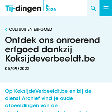
Overslaan
juli
2026
en
naar
de
CULTUUR EN ERFGOED
inhoud
gaan
Ontdek ons onroerend
erfgoed dankzij
Koksijdeverbeeldt.be
05/09/2022
Op KoksijdeVerbeeldt.be en bij de
dienst Archief vind je oude
afbeeldingen van de