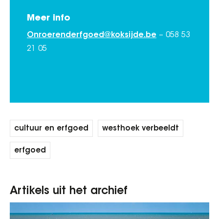
Meer info
Onroerenderfgoed@koksijde.be
– 058 53
21 05
Lees meer over
onroerenderfgoedgemeente
cultuur en erfgoed
westhoek verbeeldt
erfgoed
Artikels uit het archief