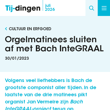
Overslaan
juli
2026
en
naar
de
CULTUUR EN ERFGOED
inhoud
gaan
Orgelmatinees sluiten
af met Bach InteGRAAL
30/01/2023
Volgens veel liefhebbers is Bach de
grootste componist aller tijden. In de
laatste van de drie matinees pikt
organist Jan Vermeire zijn
Bach
InteGRAAL-project
terug op.