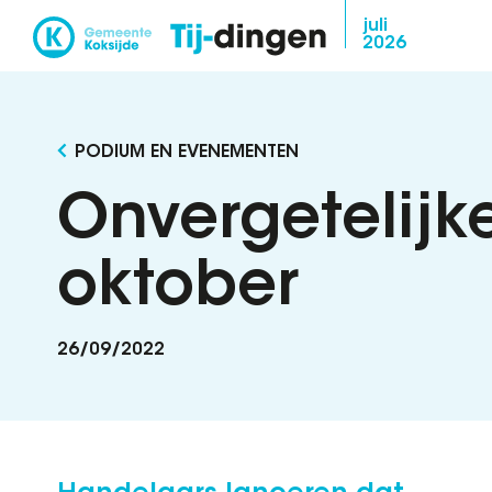
Overslaan
juli
2026
en
naar
de
inhoud
PODIUM EN EVENEMENTEN
gaan
Onvergetelijk
oktober
26/09/2022