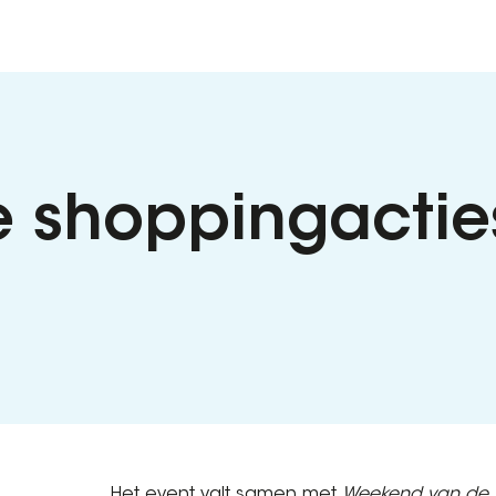
e shoppingactie
Het event valt samen met
Weekend van de 