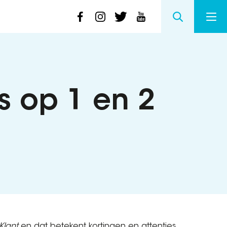
s op 1 en 2
Klant
en dat betekent kortingen en attenties.